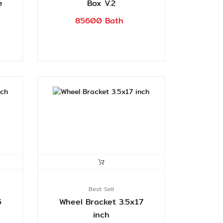
e
Box V.2
85600 Bath
Best Sell
5
Wheel Bracket 3.5x17
inch