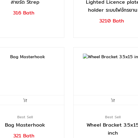
สายรัด Strep
Lighted Licence plat
holder ระบบไฟจักรยาน
316 Bath
3210 Bath
Best Sell
Best Sell
Bag Masterhook
Wheel Bracket 3.5x1
inch
321 Bath